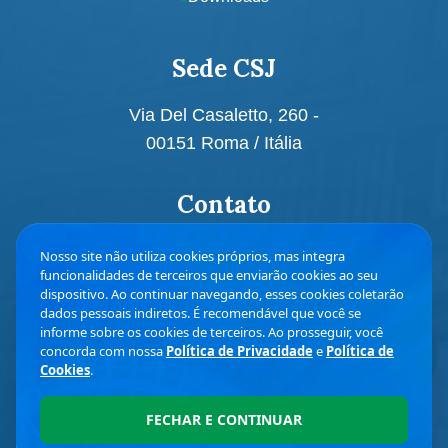
Sede CSJ
Via Del Casaletto, 260 -
00151 Roma / Itália
Contato
icc@csjchambery.org
Nosso site não utiliza cookies próprios, mas integra
funcionalidades de terceiros que enviarão cookies ao seu
+39 06 85381362
dispositivo. Ao continuar navegando, esses cookies coletarão
dados pessoais indiretos. É recomendável que você se
informe sobre os cookies de terceiros. Ao prosseguir, você
concorda com nossa
Política de Privacidade
e
Política de
ÁREA ADMINISTRITATIVA
Cookies
.
FECHAR E CONTINUAR
© Copyright
2026
CSJ Chambéry