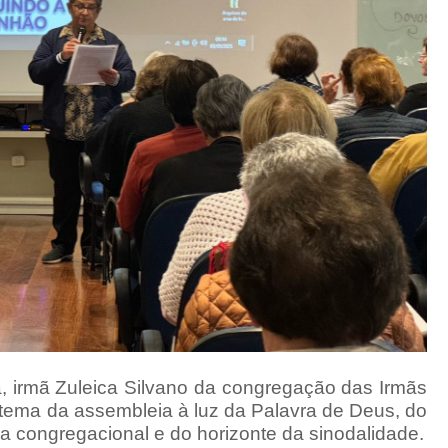
, irmã Zuleica Silvano da congregação das Irmãs
 o tema da assembleia à luz da Palavra de Deus, do
 congregacional e do horizonte da sinodalidade.