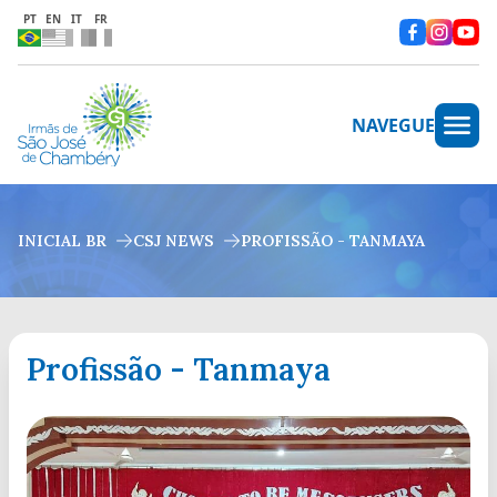
PT
EN
IT
FR
NAVEGUE
INICIAL BR
CSJ NEWS
PROFISSÃO - TANMAYA
Profissão - Tanmaya