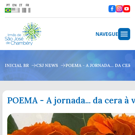
PT
EN
IT
FR
NAVEGUE
INICIAL BR
CSJ NEWS
POEMA - A JORNADA... DA CERA
POEMA - A jornada... da cera à 