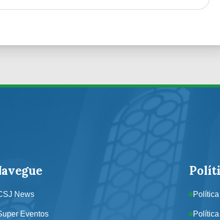
Navegue
Polít
CSJ News
Polític
Super Eventos
Polític